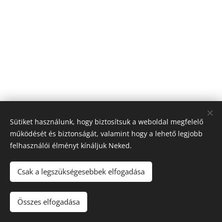
Sütiket használunk, hogy biztosítsuk a weboldal megfelelő
működését és biztonságát, valamint hogy a lehető legjobb
felhasználói élményt kínáljuk Neked.
Csak a legszükségesebbek elfogadása
© 2020
Rábatext Horgász Egyesület hivatalos oldala
,
Minden jog fenntartva.
Összes elfogadása
Az oldalt a
Webnode
működteti
Sütik