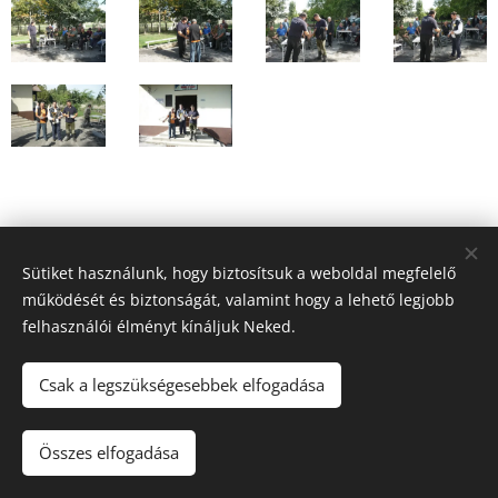
Sütiket használunk, hogy biztosítsuk a weboldal megfelelő
működését és biztonságát, valamint hogy a lehető legjobb
felhasználói élményt kínáljuk Neked.
Csak a legszükségesebbek elfogadása
© 2020
Rábatext Horgász Egyesület hivatalos oldala
,
Minden jog fenntartva.
Összes elfogadása
Az oldalt a
Webnode
működteti
Sütik